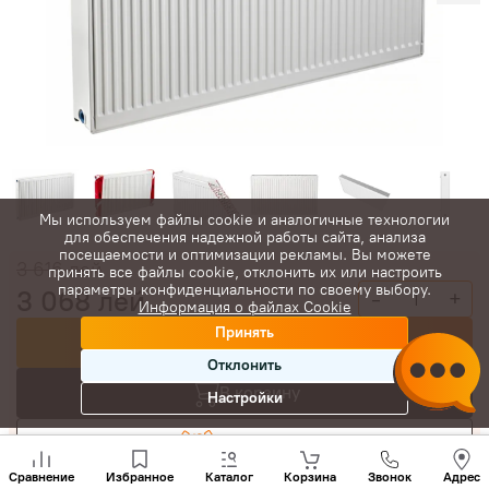
Мы используем файлы cookie и аналогичные технологии
для обеспечения надежной работы сайта, анализа
посещаемости и оптимизации рекламы. Вы можете
3 616
лей
принять все файлы cookie, отклонить их или настроить
параметры конфиденциальности по своему выбору.
3 068
лей
-
+
Информация о файлах Cookie
Принять
Купить сейчас
Отклонить
В корзину
Настройки
Торговаться
Позвони
нам
Сравнение
Избранное
Каталог
Корзина
Звонок
Адрес
+(373)