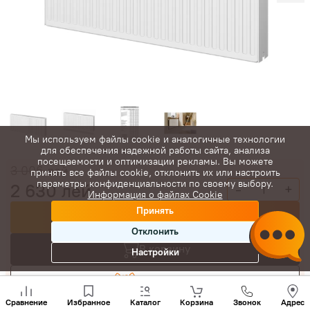
Мы используем файлы cookie и аналогичные технологии
для обеспечения надежной работы сайта, анализа
посещаемости и оптимизации рекламы. Вы можете
3 006
лей
принять все файлы cookie, отклонить их или настроить
параметры конфиденциальности по своему выбору.
2 630
лей
-
+
Информация о файлах Cookie
Принять
Купить сейчас
Отклонить
В корзину
Настройки
Торговаться
Позвони
нам
Сравнение
Избранное
Каталог
Корзина
Звонок
Адрес
+(373)