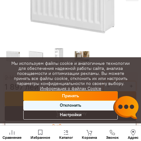
Мы используем файлы cookie и аналогичные технологии
для обеспечения надежной работы сайта, анализа
посещаемости и оптимизации рекламы. Вы можете
2 168
лей
принять все файлы cookie, отклонить их или настроить
параметры конфиденциальности по своему выбору.
1 897
лей
-
+
Информация о файлах Cookie
Принять
Купить сейчас
Отклонить
В корзину
Настройки
Торговаться
Позвони
нам
Сравнение
Избранное
Каталог
Корзина
Звонок
Адрес
+(373)