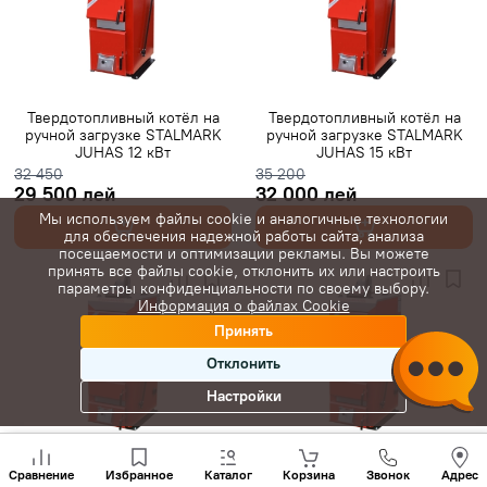
Твердотопливный котёл на
Твердотопливный котёл на
ручной загрузке STALMARK
ручной загрузке STALMARK
JUHAS 12 кВт
JUHAS 15 кВт
32 450
35 200
29 500 лей
32 000 лей
Мы используем файлы cookie и аналогичные технологии
для обеспечения надежной работы сайта, анализа
посещаемости и оптимизации рекламы. Вы можете
принять все файлы cookie, отклонить их или настроить
параметры конфиденциальности по своему выбору.
Информация о файлах Cookie
Принять
Отклонить
Настройки
Позвони
Твердотопливный котёл на
Твердотопливный котёл на
нам
Сравнение
Избранное
Каталог
Корзина
Звонок
Адрес
+(373)
ручной загрузке STALMARK
ручной загрузке STALMARK