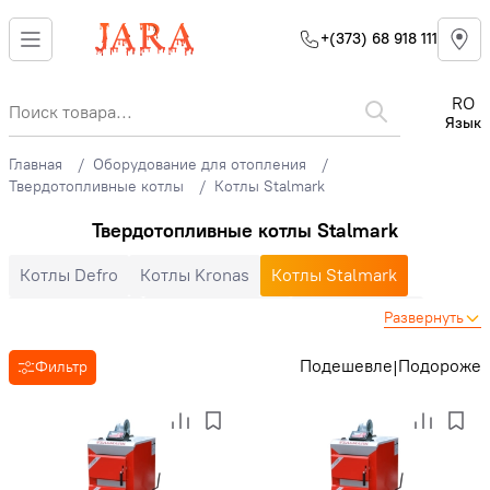
+(373) 68 918 111
RO
Язык
Главная
Оборудование для отопления
Твердотопливные котлы
Котлы Stalmark
Твердотопливные котлы Stalmark
Котлы Defro
Котлы Kronas
Котлы Stalmark
Котлы Galmet
Котлы Logiterm
Котлы Candle
Развернуть
Котлы SAS
Подешевле
Подороже
|
Фильтр