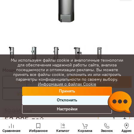
Мы используем файлы cookie и аналогичные технологии
для обеспечения надежной работы сайта, анализа
Мощность, кВт:
посещаемости и оптимизации рекламы. Вы можете
принять все файлы cookie, отклонить их или настроить
параметры конфиденциальности по своему выбору.
20,0
52 003 лей
35,0
53 995 лей
Информация о файлах Cookie
Принять
50,0
56 681 лей
Отклонить
Настройки
59 395
лей
53 995
лей
-
+
Позвони
нам
Купить сейчас
Сравнение
Избранное
Каталог
Корзина
Звонок
Адрес
+(373)