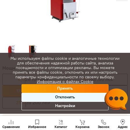
Мы используем файлы cookie и аналогичные технологии
для обеспечения надежной работы сайта, анализа
Мощность, кВт:
посещаемости и оптимизации рекламы. Вы можете
принять все файлы cookie, отклонить их или настроить
параметры конфиденциальности по своему выбору.
9,0
28 100 лей
14,0
33 150 лей
Информация о файлах Cookie
Принять
17,0
34 050 лей
20,0
36 800 лей
Отклонить
25,0
39 200 лей
Настройки
37 455
лей
Позвони
нам
34 050
лей
-
+
Сравнение
Избранное
Каталог
Корзина
Звонок
Адрес
+(373)