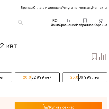
Бренды
Оплата и доставка
Услуги по монтажу
Контакты
RO
Язык
Сравнение
Избранное
Корзина
2 квт
ей
20,0
32 999 лей
25,0
36 999 лей
Купить сейчас