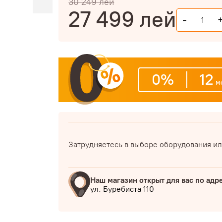
30 249
лей
27 499
лей
-
0%
12
ме
Затрудняетесь в выборе оборудования ил
Наш магазин открыт для вас по адр
ул. Буребиста 110