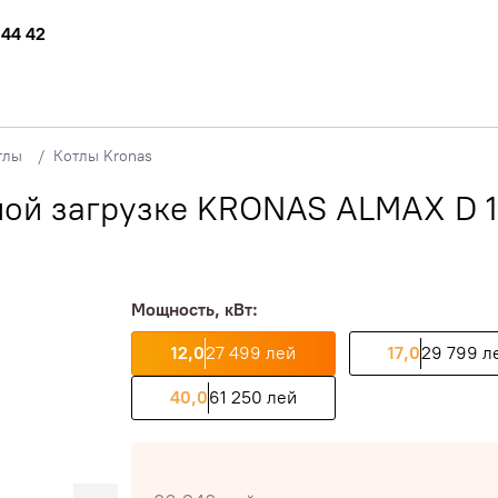
 44 42
тлы
Котлы Kronas
ной загрузке KRONAS ALMAX D 1
Мощность, кВт:
12,0
27 499 лей
17,0
29 799 л
40,0
61 250 лей