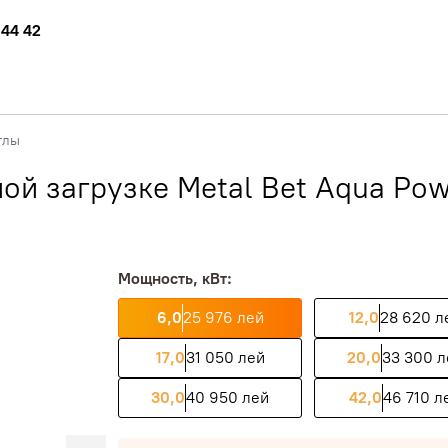
 44 42
тлы
ой загрузке Metal Bet Aqua Pow
Мощность, кВт:
6,0
25 976 лей
12,0
28 620 л
17,0
31 050 лей
20,0
33 300 л
30,0
40 950 лей
42,0
46 710 л