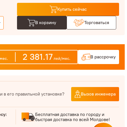
Купить сейчас
+
В корзину
Торговаться
2 381.17
В рассрочку
мес.
лей/мес.
и в его правильной установке?
Вызов инженера
есу:
Бесплатная доставка по городу и
быстрая доставка по всей Молдове!