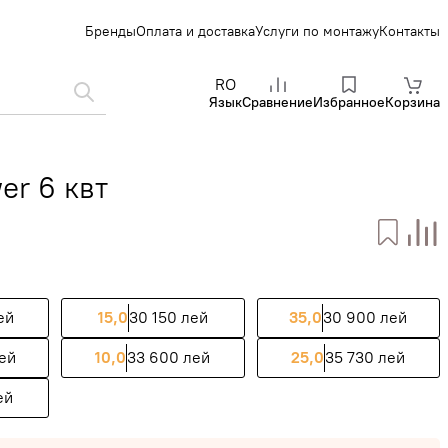
Бренды
Оплата и доставка
Услуги по монтажу
Контакты
RO
Язык
Сравнение
Избранное
Корзина
er 6 квт
ей
15,0
30 150 лей
35,0
30 900 лей
ей
10,0
33 600 лей
25,0
35 730 лей
ей