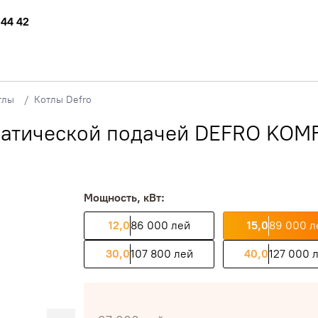
 44 42
тлы
Котлы Defro
матической подачей DEFRO KOM
Мощность, кВт:
12,0
86 000 лей
15,0
89 000 л
30,0
107 800 лей
40,0
127 000 