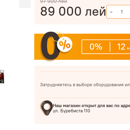
97 900
лей
89 000
лей
-
0%
12
м
Затрудняетесь в выборе оборудования ил
Наш магазин открыт для вас по адр
ул. Буребиста 110