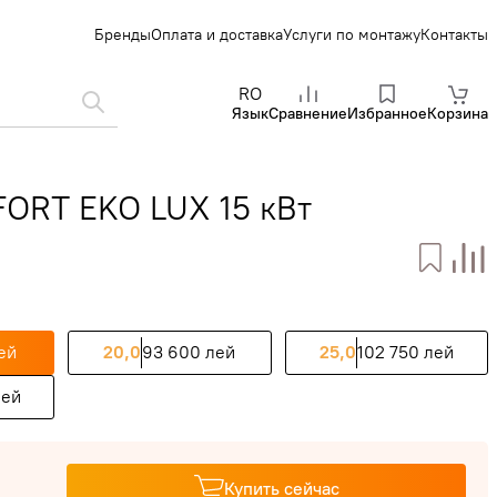
Бренды
Оплата и доставка
Услуги по монтажу
Контакты
RO
Язык
Сравнение
Избранное
Корзина
FORT EKO LUX 15 кВт
ей
20,0
93 600 лей
25,0
102 750 лей
лей
Купить сейчас