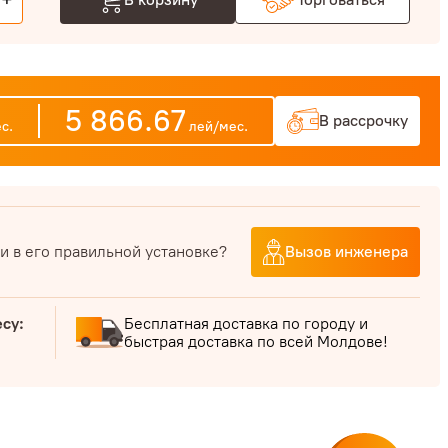
+
5 866.67
В рассрочку
с.
лей/мес.
и в его правильной установке?
Вызов инженера
есу:
Бесплатная доставка по городу и
быстрая доставка по всей Молдове!