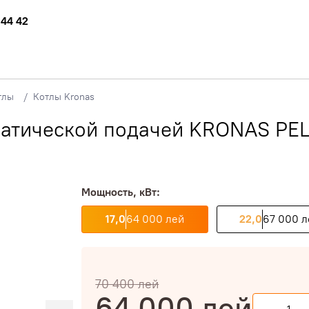
 44 42
тлы
Котлы Kronas
матической подачей KRONAS PELL
Мощность, кВт:
17,0
64 000 лей
22,0
67 000 л
70 400
лей
64 000
лей