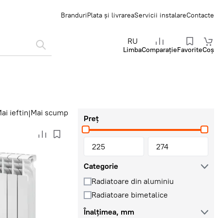
Branduri
Plata și livrarea
Servicii instalare
Contacte
RU
Limba
Comparație
Favorite
Coș
ai ieftin
Mai scump
|
Preț
Categorie
Radiatoare din aluminiu
Radiatoare bimetalice
Înalțimea, mm