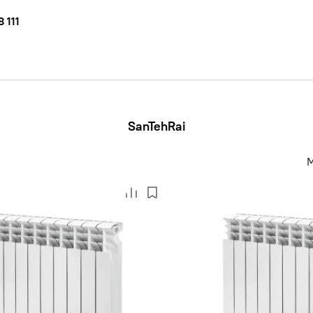
 111
SanTehRai
M