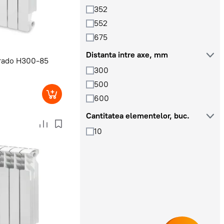
352
552
675
Distanta intre axe, mm
irado H300-85
300
500
600
Cantitatea elementelor, buc.
10