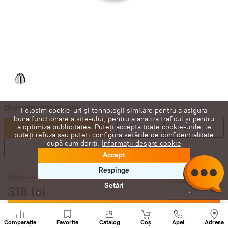
Diametru intern,mm:
Folosim cookie-uri și tehnologii similare pentru a asigura
buna funcționare a site-ului, pentru a analiza traficul și pentru
130
318 lei
150
432 lei
a optimiza publicitatea. Puteți accepta toate cookie-urile, le
puteți refuza sau puteți configura setările de confidențialitate
după cum doriți.
Informații despre cookie
200
680 lei
Accept
Respinge
356
lei
Setări
318
lei
-
+
Cumpără acum
Sunați
+
Comparație
Favorite
Catalog
Coș
Apel
Adresa