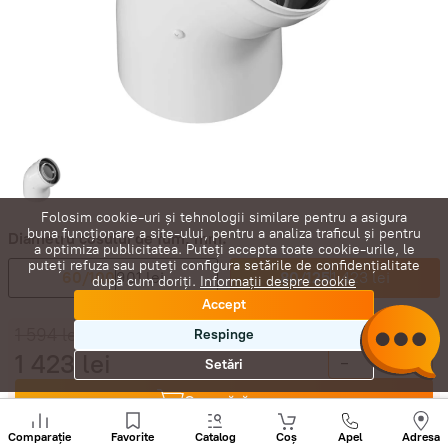
Folosim cookie-uri și tehnologii similare pentru a asigura
buna funcționare a site-ului, pentru a analiza traficul și pentru
Diametru cosului de fum, mm:
a optimiza publicitatea. Puteți accepta toate cookie-urile, le
puteți refuza sau puteți configura setările de confidențialitate
60/100
901 lei
80/125
1 423 lei
după cum doriți.
Informații despre cookie
Accept
1 594
lei
Respinge
1 423
lei
-
+
Setări
Cumpără acum
Sunați
+
Comparație
Favorite
Catalog
Coș
Apel
Adresa
În coș