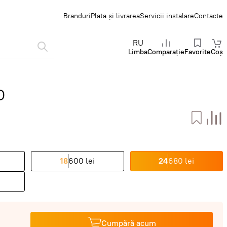
Branduri
Plata și livrarea
Servicii instalare
Contacte
RU
Limba
Comparație
Favorite
Coș
O
18
600 lei
24
680 lei
Cumpără acum