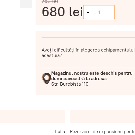
762
lei
680
lei
-
+
Aveți dificultăți în alegerea echipamentului
acestuia?
Magazinul nostru este deschis pentru
dumneavoastră la adresa:
Str. Burebista 110
Italia
Rezervorul de expansiune pentru