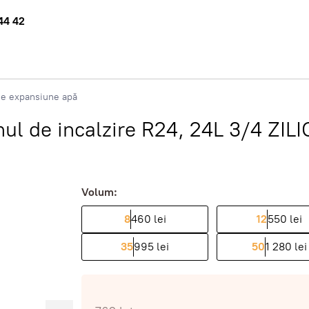
44 42
de expansiune apă
ul de incalzire R24, 24L 3/4 ZILI
Volum:
8
460 lei
12
550 lei
35
995 lei
50
1 280 lei