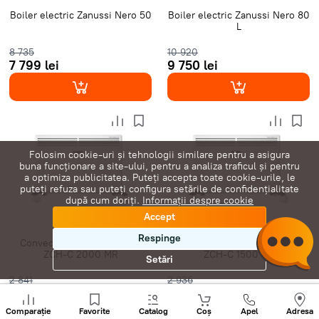
Boiler electric Zanussi Nero 50
Boiler electric Zanussi Nero 80
L
8 735
10 920
7 799 lei
9 750 lei
Folosim cookie-uri și tehnologii similare pentru a asigura
buna funcționare a site-ului, pentru a analiza traficul și pentru
a optimiza publicitatea. Puteți accepta toate cookie-urile, le
puteți refuza sau puteți configura setările de confidențialitate
după cum doriți.
Informații despre cookie
Accept
Respinge
Convector electric Zanussi
Convector electric Zanussi
ZCH-С 2000 MR
ZCH-С 1500 ER
Setări
2 841
2 936
2 410 lei
2 491 lei
Sunați
+
Comparație
Favorite
Catalog
Coș
Apel
Adresa