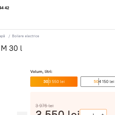
44 42
apă
Boilere electrice
IM 30 l
Volum, litri:
30
3 550 lei
50
4 150 lei
3 976
lei
3 550
lei