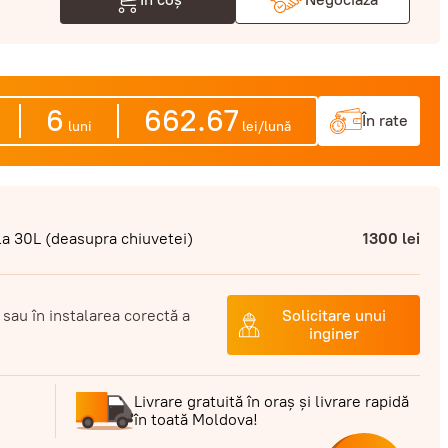
6
662.67
În rate
luni
lei/lună
 la 30L (deasupra chiuvetei)
1300 lei
 sau în instalarea corectă a
Solicitare unui
inginer
Livrare gratuită în oraș și livrare rapidă
în toată Moldova!