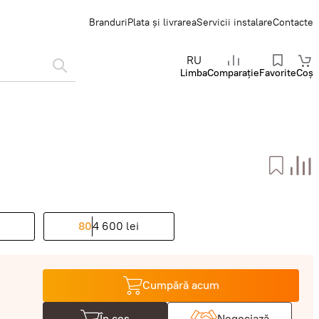
Branduri
Plata și livrarea
Servicii instalare
Contacte
RU
Limba
Comparație
Favorite
Coș
80
4 600 lei
Cumpără acum
În coș
Negociază