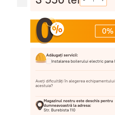
-
+
0%
Adăugați servicii:
Instalarea boilerului electric pana
Aveți dificultăți în alegerea echipamentului
acestuia?
Magazinul nostru este deschis pentru
dumneavoastră la adresa:
Str. Burebista 110