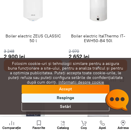
Boilere plate
Boilere Slim
Boiler electric ZEUS CLASSIC
Boiler electric ItalThermo IT-
50 l
EWH50-B4 50l
3 248
2 970
2 900 lei
2 652 lei
Folosim cookie-uri și tehnologii similare pentru a asigura
buna funcționare a site-ului, pentru a analiza traficul și pentru
a optimiza publicitatea. Puteți accepta toate cookie-urile, le
puteți refuza sau puteți configura setările de confidențialitate
după cum doriți.
Informații despre cookie
Accept
Respinge
Setări
Sunați
+
Comparație
Favorite
Catalog
Coș
Apel
Adresa