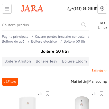
+(373) 68 918 111
RU
Limba
Pagina principala
Cazane pentru incalzire centrala
Boilere de apă
Boilere electrice
Boilere 50 litri
Boilere 50 litri
Boilere Ariston
Boilere Tesy
Boilere Eldom
Boilere DemirDokum
Boilere Bosch
Extinde
Boilere ItalThermo
Boilere Atlantic
Boilere Baxi
Mai ieftin
Mai scump
|
Filtru
Boilere Zanussi
Boilere verticale
Boilere orizontale
Boilere 30 litri
Boilere 50 litri
Boilere 80 litri
Boilere 100 litri
Boilere cu încălzitor uscat