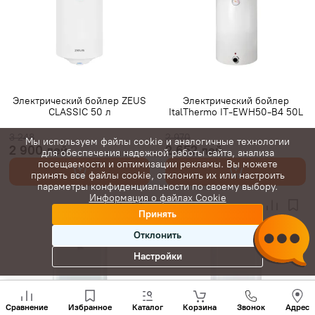
Бойлеры 30 литров
Бойлеры 50 литров
Бойлеры на 80 литров
Бойлеры 100 литров
Бойлеры с сухим тэном
Плоские бойлеры
Бойлеры Slim
Электрический бойлер ZEUS
Электрический бойлер
CLASSIC 50 л
ItalThermo IT-EWH50-B4 50L
3 248
2 970
Мы используем файлы cookie и аналогичные технологии
2 900 лей
2 652 лей
для обеспечения надежной работы сайта, анализа
посещаемости и оптимизации рекламы. Вы можете
принять все файлы cookie, отклонить их или настроить
параметры конфиденциальности по своему выбору.
Информация о файлах Cookie
Принять
Отклонить
Настройки
Позвони
нам
Сравнение
Избранное
Каталог
Корзина
Звонок
Адрес
+(373)