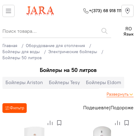
+(373) 68 918 111
RO
Язык
Главная
Оборудование для отопления
Бойлеры для воды
Электрические бойлеры
Бойлеры 50 литров
Бойлеры на 50 литров
Бойлеры Ariston
Бойлеры Tesy
Бойлеры Eldom
Бойлеры DemirDokum
Бойлеры Bosch
Развернуть
Бойлеры ItalThermo
Бойлеры Atlantic
Подешевле
Подороже
|
Фильтр
Бойлеры Baxi
Бойлеры Zanussi
Вертикальные бойлеры
Горизонтальные бойлеры