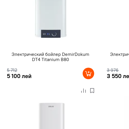
Электрический бойлер DemirDokum
Электри
DT4 Titanium B80
5 712
3 976
5 100 лей
3 550 л