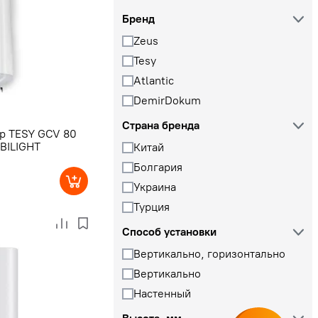
Бренд
Zeus
Tesy
Atlantic
DemirDokum
Страна бренда
р TESY GCV 80
 BILIGHT
Китай
Болгария
Украина
Турция
Способ установки
Вертикально, горизонтально
Вертикально
Настенный