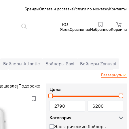
Бренды
Оплата и доставка
Услуги по монтажу
Контакты
RO
Язык
Сравнение
Избранное
Корзина
Бойлеры Atlantic
Бойлеры Baxi
Бойлеры Zanussi
ров
Бойлеры 100 литров
Бойлеры с сухим тэном
Развернуть
дешевле
Подороже
|
Цена
Категория
Электрические бойлеры