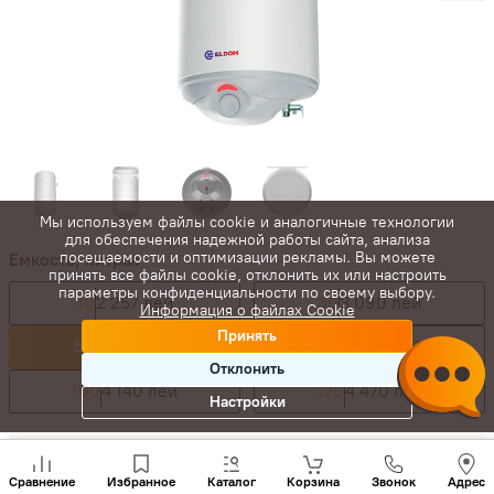
Мы используем файлы cookie и аналогичные технологии
для обеспечения надежной работы сайта, анализа
посещаемости и оптимизации рекламы. Вы можете
Емкость, литры:
принять все файлы cookie, отклонить их или настроить
параметры конфиденциальности по своему выбору.
10
2 257 лей
30
3 090 лей
Информация о файлах Cookie
Принять
50
3 360 лей
80
3 960 лей
Отклонить
100
4 140 лей
120
4 470 лей
Настройки
3 763
лей
Позвони
нам
3 360
лей
-
+
Сравнение
Избранное
Каталог
Корзина
Звонок
Адрес
+(373)