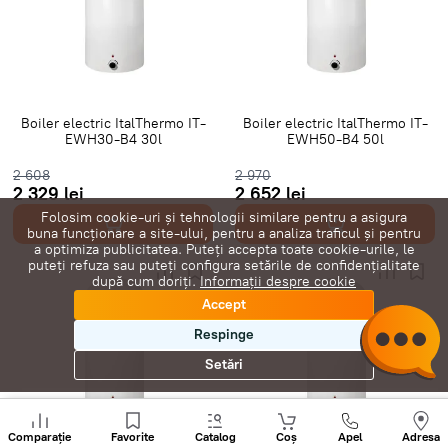
Boilere plate
Boilere Slim
Boiler electric ItalThermo IT-
Boiler electric ItalThermo IT-
EWH30-B4 30l
EWH50-B4 50l
2 608
2 970
2 329 lei
2 652 lei
Folosim cookie-uri și tehnologii similare pentru a asigura
buna funcționare a site-ului, pentru a analiza traficul și pentru
a optimiza publicitatea. Puteți accepta toate cookie-urile, le
puteți refuza sau puteți configura setările de confidențialitate
după cum doriți.
Informații despre cookie
Accept
Respinge
Setări
Sunați
+
Comparație
Favorite
Catalog
Coș
Apel
Adresa