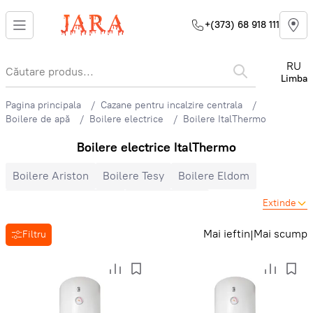
+(373) 68 918 111
RU
Limba
Pagina principala
Cazane pentru incalzire centrala
Boilere de apă
Boilere electrice
Boilere ItalThermo
Boilere electrice ItalThermo
Boilere Ariston
Boilere Tesy
Boilere Eldom
Boilere DemirDokum
Boilere Bosch
Extinde
Boilere ItalThermo
Boilere Atlantic
Boilere Baxi
Mai ieftin
Mai scump
|
Filtru
Boilere Zanussi
Boilere verticale
Boilere orizontale
Boilere 30 litri
Boilere 50 litri
Boilere 80 litri
Boilere 100 litri
Boilere cu încălzitor uscat