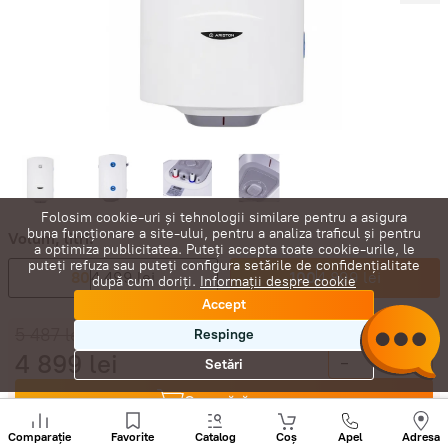
Folosim cookie-uri și tehnologii similare pentru a asigura
buna funcționare a site-ului, pentru a analiza traficul și pentru
Volum, litri:
a optimiza publicitatea. Puteți accepta toate cookie-urile, le
puteți refuza sau puteți configura setările de confidențialitate
80
4 499 lei
100
4 899 lei
după cum doriți.
Informații despre cookie
Accept
5 487
lei
Respinge
4 899
lei
-
+
Setări
Cumpără acum
Sunați
+
Comparație
Favorite
Catalog
Coș
Apel
Adresa
În coș