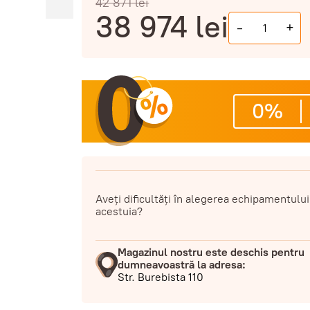
42 871
lei
38 974
lei
-
+
0%
Aveți dificultăți în alegerea echipamentului
acestuia?
Magazinul nostru este deschis pentru
dumneavoastră la adresa:
Str. Burebista 110