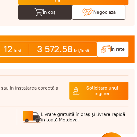
În coș
Negociază
12
3 572.58
În rate
luni
lei/lună
 sau în instalarea corectă a
Solicitare unui
inginer
Livrare gratuită în oraș și livrare rapidă
în toată Moldova!