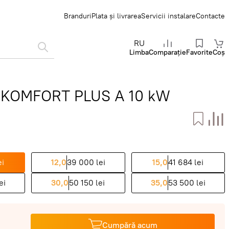
Branduri
Plata și livrarea
Servicii instalare
Contacte
RU
Limba
Comparație
Favorite
Coș
MA KOMFORT PLUS A 10 kW
ei
12,0
39 000 lei
15,0
41 684 lei
ei
30,0
50 150 lei
35,0
53 500 lei
Cumpără acum