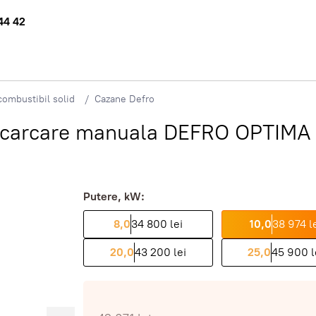
44 42
ombustibil solid
Cazane Defro
 incarcare manuala DEFRO OPTI
Putere, kW:
8,0
34 800 lei
10,0
38 974 l
20,0
43 200 lei
25,0
45 900 l