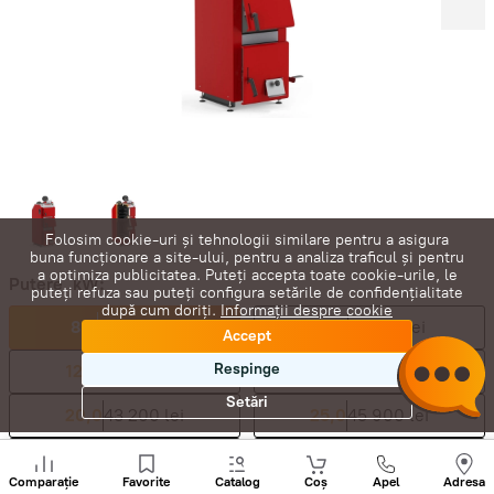
Folosim cookie-uri și tehnologii similare pentru a asigura
buna funcționare a site-ului, pentru a analiza traficul și pentru
a optimiza publicitatea. Puteți accepta toate cookie-urile, le
Putere, kW:
puteți refuza sau puteți configura setările de confidențialitate
după cum doriți.
Informații despre cookie
8,0
34 800 lei
10,0
38 974 lei
Accept
Respinge
12,0
39 000 lei
15,0
41 684 lei
Setări
20,0
43 200 lei
25,0
45 900 lei
30,0
50 150 lei
35,0
53 500 lei
Sunați
+
Comparație
Favorite
Catalog
Coș
Apel
Adresa