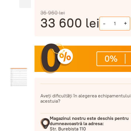
36 960
lei
33 600
lei
-
+
0%
Aveți dificultăți în alegerea echipamentului
acestuia?
Magazinul nostru este deschis pentru
dumneavoastră la adresa:
Str. Burebista 110