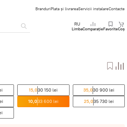
Branduri
Plata și livrarea
Servicii instalare
Contacte
RU
Limba
Comparație
Favorite
Coș
ei
15,0
30 150 lei
35,0
30 900 lei
ei
10,0
33 600 lei
25,0
35 730 lei
ei