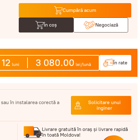
Cumpără acum
În coș
Negociază
12
3 080.00
În rate
luni
lei/lună
 sau în instalarea corectă a
Solicitare unui
inginer
Livrare gratuită în oraș și livrare rapidă
în toată Moldova!