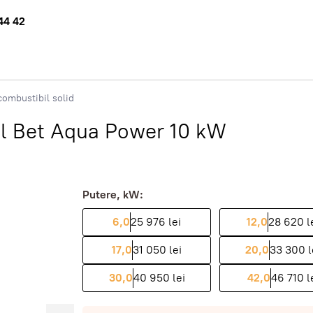
44 42
ombustibil solid
al Bet Aqua Power 10 kW
Putere, kW:
6,0
25 976 lei
12,0
28 620 l
17,0
31 050 lei
20,0
33 300 l
30,0
40 950 lei
42,0
46 710 l