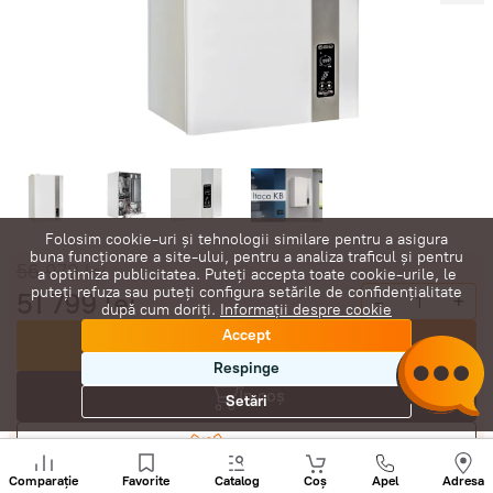
Folosim cookie-uri și tehnologii similare pentru a asigura
buna funcționare a site-ului, pentru a analiza traficul și pentru
56 979
lei
a optimiza publicitatea. Puteți accepta toate cookie-urile, le
puteți refuza sau puteți configura setările de confidențialitate
51 799
lei
-
+
după cum doriți.
Informații despre cookie
Accept
Cumpără acum
Respinge
În coș
Setări
Negociază
Sunați
+
Comparație
Favorite
Catalog
Coș
Apel
Adresa