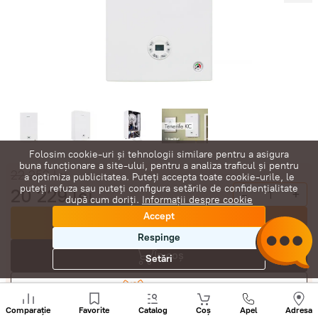
Folosim cookie-uri și tehnologii similare pentru a asigura
buna funcționare a site-ului, pentru a analiza traficul și pentru
22 252
lei
a optimiza publicitatea. Puteți accepta toate cookie-urile, le
puteți refuza sau puteți configura setările de confidențialitate
20 229
lei
-
+
după cum doriți.
Informații despre cookie
Accept
Cumpără acum
Respinge
În coș
Setări
Negociază
Sunați
+
Comparație
Favorite
Catalog
Coș
Apel
Adresa