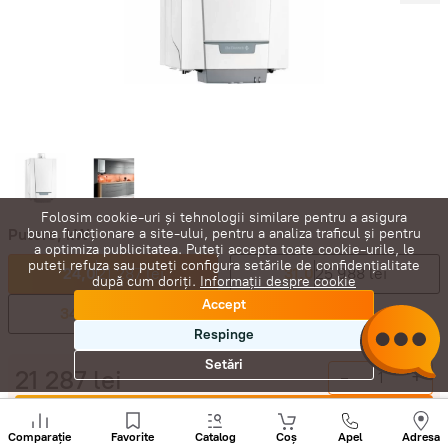
Folosim cookie-uri și tehnologii similare pentru a asigura
Putere, kW:
buna funcționare a site-ului, pentru a analiza traficul și pentru
a optimiza publicitatea. Puteți accepta toate cookie-urile, le
puteți refuza sau puteți configura setările de confidențialitate
24,0
21 287 lei
31,0
25 988 lei
după cum doriți.
Informații despre cookie
Accept
34,0
26 845 lei
Respinge
Setări
21 287
lei
-
+
Cumpără acum
Sunați
+
Comparație
Favorite
Catalog
Coș
Apel
Adresa