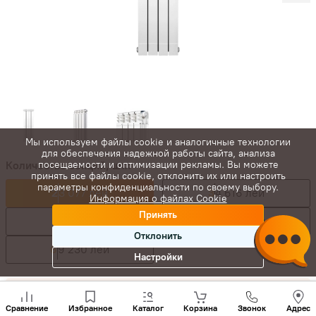
Мы используем файлы cookie и аналогичные технологии
для обеспечения надежной работы сайта, анализа
Количество секций, шт.:
посещаемости и оптимизации рекламы. Вы можете
принять все файлы cookie, отклонить их или настроить
параметры конфиденциальности по своему выбору.
2
3 077 лей
3
4 616 лей
Информация о файлах Cookie
Принять
4
6 154 лей
5
7 693 лей
Отклонить
6
9 230 лей
Настройки
3 517
лей
Позвони
нам
3 077
лей
-
+
Сравнение
Избранное
Каталог
Корзина
Звонок
Адрес
+(373)