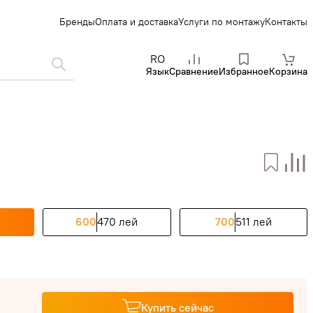
Бренды
Оплата и доставка
Услуги по монтажу
Контакты
RO
Язык
Сравнение
Избранное
Корзина
й
600
470 лей
700
511 лей
Купить сейчас