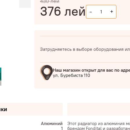
430
лей
376
лей
-
+
Затрудняетесь в выборе оборудования ил
Наш магазин открыт для вас по адр
ул. Буребиста 110
ики
Алюминий
Этот радиатор из алюминия м
1
брендом Fondital и разработа