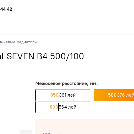
 44 42
ниевые радиаторы
l SEVEN B4 500/100
Межосевое расстояние, мм:
350
361 лей
500
376 ле
800
564 лей