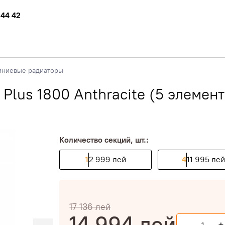
 44 42
ниевые радиаторы
lus 1800 Anthracite (5 элемент
Количество секций, шт.:
1
2 999 лей
4
11 995 ле
17 136
лей
14 994
лей