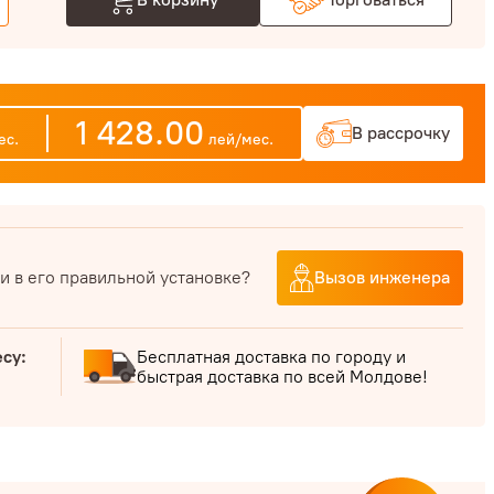
1 428.00
В рассрочку
ес.
лей/мес.
и в его правильной установке?
Вызов инженера
есу:
Бесплатная доставка по городу и
быстрая доставка по всей Молдове!