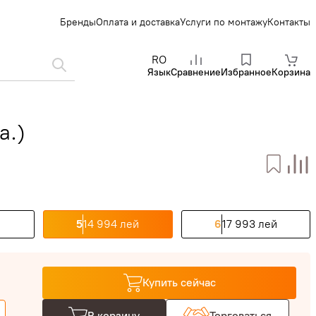
Бренды
Оплата и доставка
Услуги по монтажу
Контакты
RO
Язык
Сравнение
Избранное
Корзина
а.)
й
5
14 994 лей
6
17 993 лей
Купить сейчас
В корзину
Торговаться