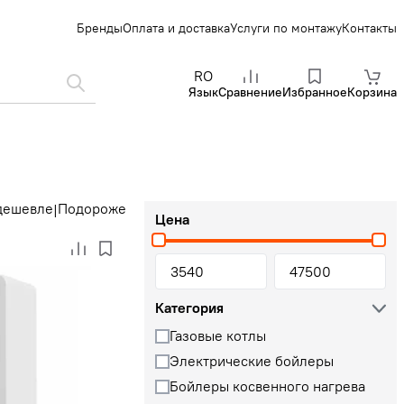
Бренды
Оплата и доставка
Услуги по монтажу
Контакты
RO
Язык
Сравнение
Избранное
Корзина
дешевле
Подороже
|
Цена
Категория
Газовые котлы
Электрические бойлеры
Бойлеры косвенного нагрева