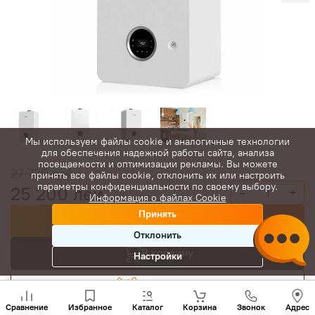
Мы используем файлы cookie и аналогичные технологии
для обеспечения надежной работы сайта, анализа
посещаемости и оптимизации рекламы. Вы можете
27 720
лей
принять все файлы cookie, отклонить их или настроить
параметры конфиденциальности по своему выбору.
25 200
лей
-
+
Информация о файлах Cookie
Принять
Купить сейчас
Отклонить
В корзину
Настройки
Торговаться
Позвони
нам
Сравнение
Избранное
Каталог
Корзина
Звонок
Адрес
+(373)