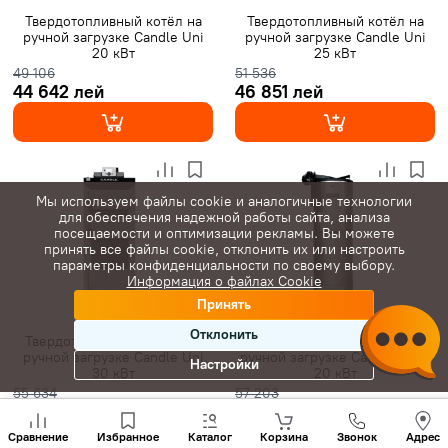
Твердотопливный котёл на
Твердотопливный котёл на
ручной загрузке Candle Uni
ручной загрузке Candle Uni
20 кВт
25 кВт
49 106
51 536
44 642 лей
46 851 лей
Мы используем файлы cookie и аналогичные технологии
для обеспечения надежной работы сайта, анализа
посещаемости и оптимизации рекламы. Вы можете
принять все файлы cookie, отклонить их или настроить
параметры конфиденциальности по своему выбору.
Информация о файлах Cookie
Принять
Отклонить
Твердотопливный котёл на
Твердотопливный котёл на
ручной загрузке Candle Uni
ручной загрузке Candle Time
Настройки
30 кВт
20 кВт
55 634
57 203
50 576 лей
52 003 лей
Позвони
нам
Сравнение
Избранное
Каталог
Корзина
Звонок
Адрес
+(373)