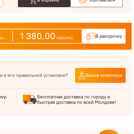
+
1 380.00
В рассрочку
с.
лей/мес.
и в его правильной установке?
Вызов инженера
есу:
Бесплатная доставка по городу и
быстрая доставка по всей Молдове!