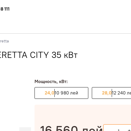
8 111
retta
ERETTA CITY 35 кВт
Мощность, кВт:
24,0
10 980 лей
28,0
12 240 л
16 560
лей