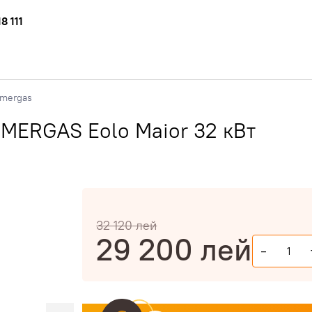
8 111
mergas
MMERGAS Eolo Maior 32 кВт
32 120
лей
29 200
лей
-