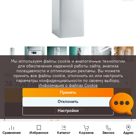
Мы используем файлы cookie и аналогичные технологии
для обеспечения надежной работы сайта, анализа
посещаемости и оптимизации рекламы. Вы можете
82 170
лей
принять все файлы cookie, отклонить их или настроить
параметры конфиденциальности по своему выбору.
74 700
лей
-
+
Информация о файлах Cookie
Принять
Купить сейчас
Отклонить
В корзину
Настройки
Торговаться
Позвони
нам
Сравнение
Избранное
Каталог
Корзина
Звонок
Адрес
+(373)