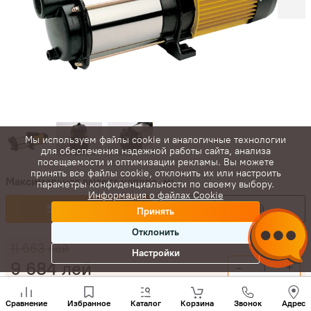
Мы используем файлы cookie и аналогичные технологии
для обеспечения надежной работы сайта, анализа
посещаемости и оптимизации рекламы. Вы можете
принять все файлы cookie, отклонить их или настроить
Максимальная высота напора, м:
параметры конфиденциальности по своему выбору.
Информация о файлах Cookie
54
9 684 лей
68
11 881 лей
Принять
Отклонить
11 663
лей
Настройки
9 684
лей
-
+
Позвони
Купить сейчас
нам
Сравнение
Избранное
Каталог
Корзина
Звонок
Адрес
+(373)