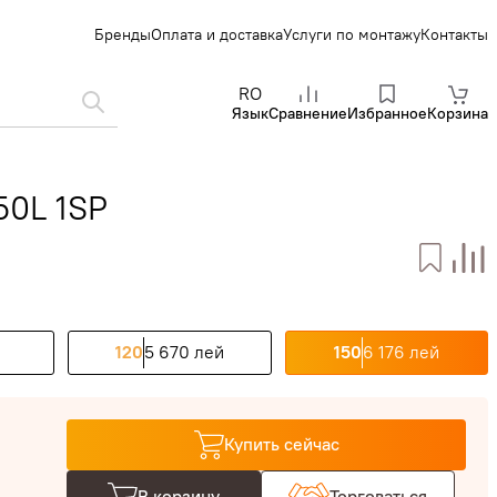
Бренды
Оплата и доставка
Услуги по монтажу
Контакты
RO
Язык
Сравнение
Избранное
Корзина
50L 1SP
120
5 670 лей
150
6 176 лей
Купить сейчас
В корзину
Торговаться