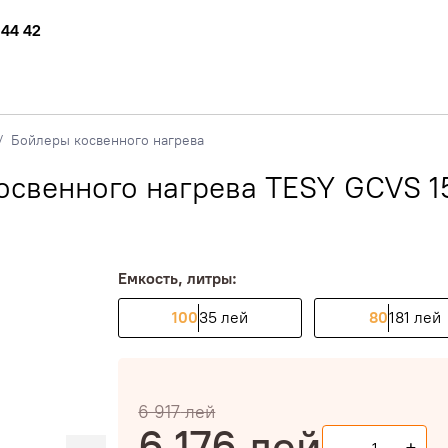
 44 42
Бойлеры косвенного нагрева
освенного нагрева TESY GCVS 1
Емкость, литры:
100
35 лей
80
181 лей
6 917
лей
6 176
лей