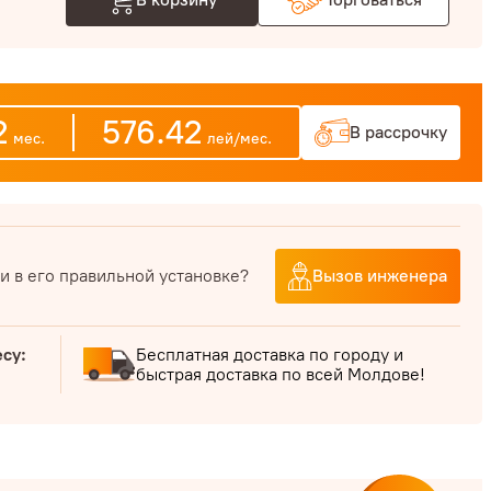
2
576.42
В рассрочку
мес.
лей/мес.
и в его правильной установке?
Вызов инженера
есу:
Бесплатная доставка по городу и
быстрая доставка по всей Молдове!