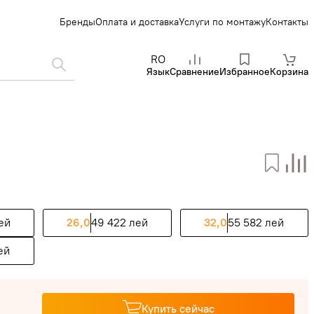
Бренды
Оплата и доставка
Услуги по монтажу
Контакты
RO
Язык
Сравнение
Избранное
Корзина
ей
26,0
49 422 лей
32,0
55 582 лей
ей
Купить сейчас