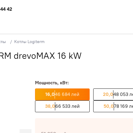
 44 42
тлы
Котлы Logiterm
ERM drevoMAX 16 kW
Мощность, кВт:
16,0
46 684 лей
20,0
48 053 л
38,0
66 533 лей
50,0
78 169 л