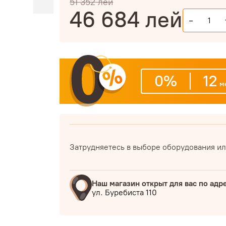
51 352
лей
46 684
лей
-
0%
12
ме
Затрудняетесь в выборе оборудования ил
Наш магазин открыт для вас по адр
ул. Буребиста 110