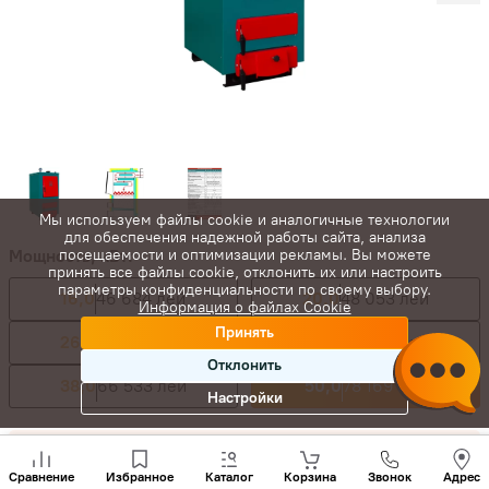
Мы используем файлы cookie и аналогичные технологии
для обеспечения надежной работы сайта, анализа
Мощность, кВт:
посещаемости и оптимизации рекламы. Вы можете
принять все файлы cookie, отклонить их или настроить
параметры конфиденциальности по своему выбору.
16,0
46 684 лей
20,0
48 053 лей
Информация о файлах Cookie
Принять
26,0
49 422 лей
32,0
55 582 лей
Отклонить
38,0
66 533 лей
50,0
78 169 лей
Настройки
85 986
лей
Позвони
нам
78 169
лей
-
+
Сравнение
Избранное
Каталог
Корзина
Звонок
Адрес
+(373)