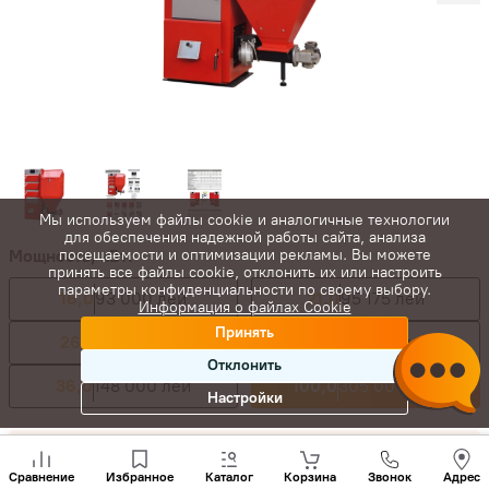
Мы используем файлы cookie и аналогичные технологии
для обеспечения надежной работы сайта, анализа
Мощность, кВт:
посещаемости и оптимизации рекламы. Вы можете
принять все файлы cookie, отклонить их или настроить
параметры конфиденциальности по своему выбору.
16,0
93 000 лей
21,0
95 175 лей
Информация о файлах Cookie
Принять
26,0
99 225 лей
31,0
137 000 лей
Отклонить
36,0
148 000 лей
100,0
305 000 лей
Настройки
335 500
лей
Позвони
нам
305 000
лей
-
+
Сравнение
Избранное
Каталог
Корзина
Звонок
Адрес
+(373)