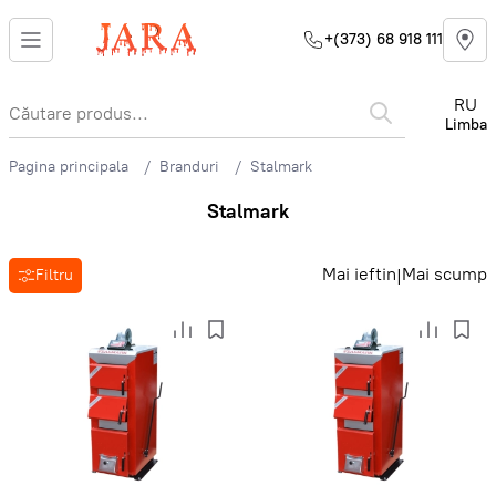
+(373) 68 918 111
RU
Limba
Pagina principala
Branduri
Stalmark
Stalmark
Mai ieftin
Mai scump
|
Filtru