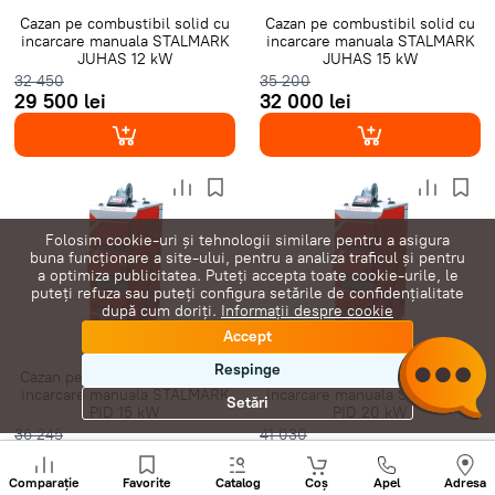
Cazan pe combustibil solid cu
Cazan pe combustibil solid cu
incarcare manuala STALMARK
incarcare manuala STALMARK
JUHAS 12 kW
JUHAS 15 kW
32 450
35 200
29 500 lei
32 000 lei
Folosim cookie-uri și tehnologii similare pentru a asigura
buna funcționare a site-ului, pentru a analiza traficul și pentru
a optimiza publicitatea. Puteți accepta toate cookie-urile, le
puteți refuza sau puteți configura setările de confidențialitate
după cum doriți.
Informații despre cookie
Accept
Respinge
Cazan pe combustibil solid cu
Cazan pe combustibil solid cu
incarcare manuala STALMARK
incarcare manuala STALMARK
Setări
PID 15 kW
PID 20 kW
36 245
41 030
32 950 lei
37 300 lei
Sunați
+
Comparație
Favorite
Catalog
Coș
Apel
Adresa