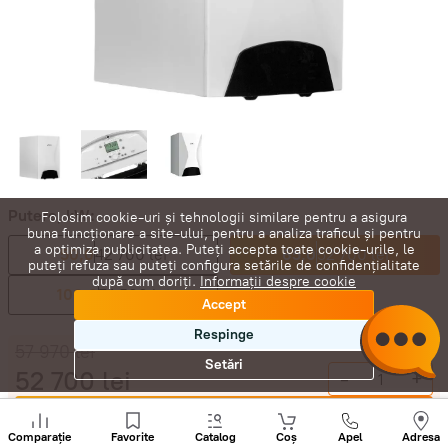
Putere, kW:
Folosim cookie-uri și tehnologii similare pentru a asigura
buna funcționare a site-ului, pentru a analiza traficul și pentru
a optimiza publicitatea. Puteți accepta toate cookie-urile, le
50,0
42 700 lei
65,0
52 700 lei
puteți refuza sau puteți configura setările de confidențialitate
după cum doriți.
Informații despre cookie
100,0
74 500 lei
Accept
Respinge
57 970
lei
Setări
52 700
lei
-
+
Sunați
Cumpără acum
+
Comparație
Favorite
Catalog
Coș
Apel
Adresa