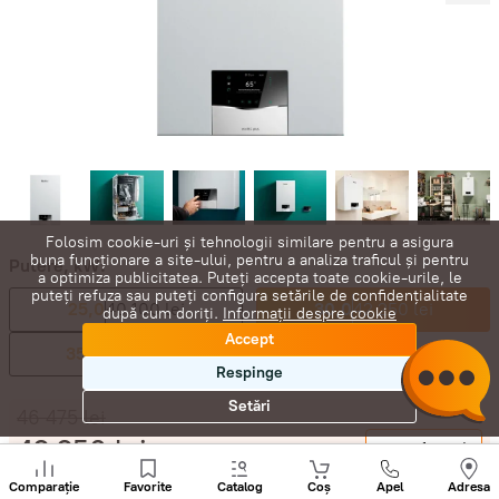
Folosim cookie-uri și tehnologii similare pentru a asigura
buna funcționare a site-ului, pentru a analiza traficul și pentru
Putere, kW:
a optimiza publicitatea. Puteți accepta toate cookie-urile, le
puteți refuza sau puteți configura setările de confidențialitate
25,0
40 100 lei
30,0
42 250 lei
după cum doriți.
Informații despre cookie
Accept
35,0
45 990 lei
Respinge
Setări
46 475
lei
42 250
lei
-
+
Sunați
+
Comparație
Favorite
Catalog
Coș
Apel
Adresa
Cumpără acum