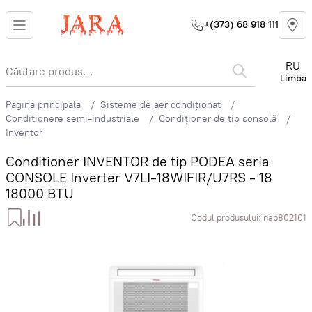
+(373) 68 918 111
RU
Limba
Pagina principala
Sisteme de aer condiționat
Conditionere semi-industriale
Condiționer de tip consolă
Inventor
Conditioner INVENTOR de tip PODEA seria
CONSOLE Inverter V7LI-18WIFIR/U7RS - 18
18000 BTU
Codul produsului:
nap802101