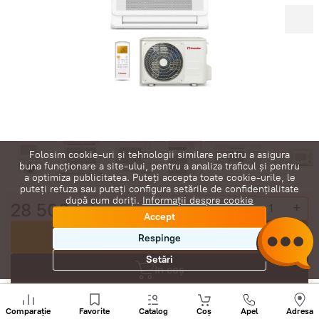
Folosim cookie-uri și tehnologii similare pentru a asigura
buna funcționare a site-ului, pentru a analiza traficul și pentru
a optimiza publicitatea. Puteți accepta toate cookie-urile, le
puteți refuza sau puteți configura setările de confidențialitate
după cum doriți.
Informații despre cookie
28 500
lei
-
+
Accept
Cumpără acum
Respinge
Setări
În coș
Sunați
Negociază
+
Comparație
Favorite
Catalog
Coș
Apel
Adresa