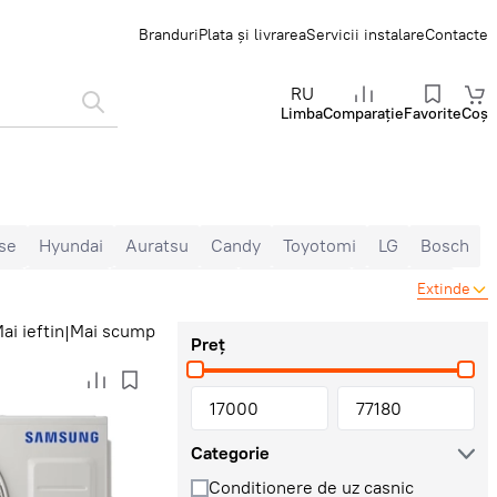
Branduri
Plata și livrarea
Servicii instalare
Contacte
RU
Limba
Comparație
Favorite
Coș
se
Hyundai
Auratsu
Candy
Toyotomi
LG
Bosch
na
Inverter
Gree Inverter
Clasă A+++
7000 BTU
Extinde
m²
50 m²
60 m²
65 m²
70 m²
80 m²
Cu Wi-Fi
ai ieftin
Mai scump
|
Preț
Categorie
Conditionere de uz casnic