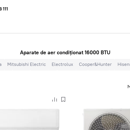
 111
Aparate de aer condiționat 16000 BTU
a
Mitsubishi Electric
Electrolux
Cooper&Hunter
Hisen
MDV
Heiko
Energolux
Royal Clima
Ariston
Vara-iar
0 BTU
28000 BTU
20 m²
25 m²
35 m²
40 m²
45 
M