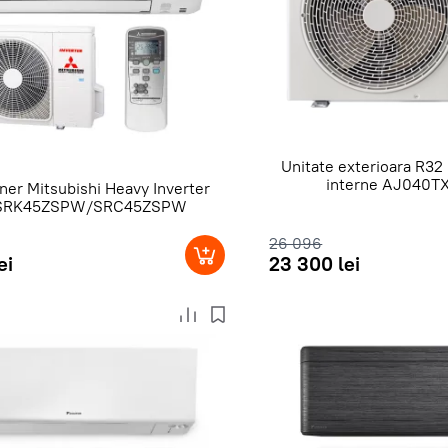
Unitate exterioara R32
interne AJ040T
ner Mitsubishi Heavy Inverter
 SRK45ZSPW/SRC45ZSPW
26 096
ei
23 300 lei