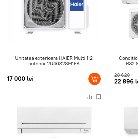
Unitatea exterioara HAIER Multi 1:2
Conditio
outdoor 2U40S2SM1FA
R32
28 620
17 000 lei
22 896 l