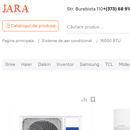
Str. Burebista 110
+(373) 68 918
Catalogul de produse
Pagina principala
Sisteme de aer condiționat
16000 BTU
Gree
Haier
Daikin
Inventor
Samsung
TCL
Mide
Ballu
Nord Star
Hoapp
Mitsubishi Heavy
Zanussi
9000 BTU
12000 BTU
16000 BTU
18000 BTU
2400