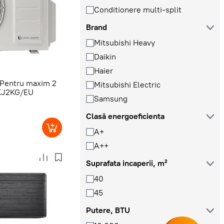
Conditionere multi-split
Brand
Mitsubishi Heavy
Daikin
Haier
 Pentru maxim 2
Mitsubishi Electric
XJ2KG/EU
Samsung
Clasă energoeficienta
A+
A++
Suprafata incaperii, m²
40
45
Putere, BTU