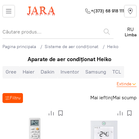
+(373) 68 918 111
RU
Limba
Pagina principala
Sisteme de aer condiționat
Heiko
Aparate de aer condiționat Heiko
Gree
Haier
Daikin
Inventor
Samsung
TCL
Midea
Mitsubishi Electric
Electrolux
Extinde
Cooper&Hunter
Hisense
Hyundai
Auratsu
Candy
Mai ieftin
Mai scump
|
Filtru
Toyotomi
LG
Bosch
Ballu
Nord Star
Hoapp
Mitsubishi Heavy
Zanussi
MDV
Heiko
Energolux
Royal Clima
Ariston
Vara-iarna
Inverter