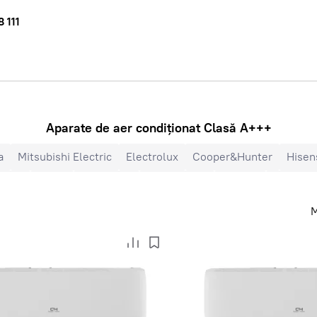
 111
Aparate de aer condiționat Clasă A+++
a
Mitsubishi Electric
Electrolux
Cooper&Hunter
Hisen
MDV
Heiko
Energolux
Royal Clima
Ariston
Vara-iar
0 BTU
28000 BTU
20 m²
25 m²
35 m²
40 m²
45 
M