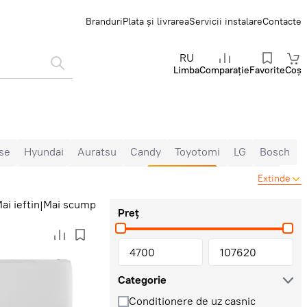
Branduri
Plata și livrarea
Servicii instalare
Contacte
RU
Limba
Comparație
Favorite
Coș
se
Hyundai
Auratsu
Candy
Toyotomi
LG
Bosch
na
Inverter
Gree Inverter
Clasă A+++
7000 BTU
Extinde
m²
50 m²
60 m²
65 m²
70 m²
80 m²
Cu Wi-Fi
ai ieftin
Mai scump
|
Preț
Categorie
Conditionere de uz casnic