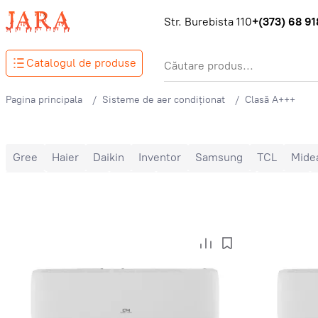
Str. Burebista 110
+(373) 68 918
Catalogul de produse
Pagina principala
Sisteme de aer condiționat
Clasă A+++
Gree
Haier
Daikin
Inventor
Samsung
TCL
Mide
Ballu
Nord Star
Hoapp
Mitsubishi Heavy
Zanussi
9000 BTU
12000 BTU
16000 BTU
18000 BTU
2400