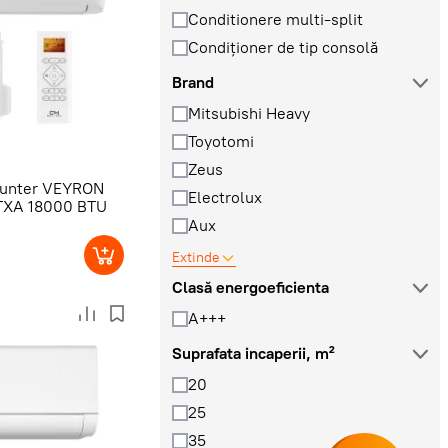
Conditionere multi-split
Condiționer de tip consolă
Brand
Mitsubishi Heavy
Toyotomi
Zeus
Hunter VEYRON
Electrolux
FTXA 18000 BTU
Aux
Extinde
Clasă energoeficienta
A+++
Suprafata incaperii, m²
20
25
35