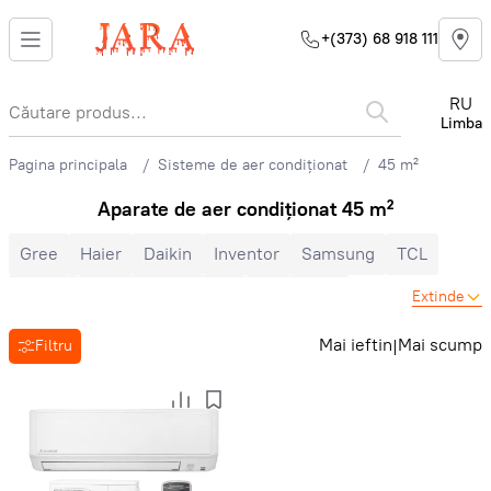
+(373) 68 918 111
RU
Limba
Pagina principala
Sisteme de aer condiționat
45 m²
Aparate de aer condiționat 45 m²
Gree
Haier
Daikin
Inventor
Samsung
TCL
Midea
Mitsubishi Electric
Electrolux
Extinde
Cooper&Hunter
Hisense
Hyundai
Auratsu
Candy
Mai ieftin
Mai scump
|
Filtru
Toyotomi
LG
Bosch
Ballu
Nord Star
Hoapp
Mitsubishi Heavy
Zanussi
MDV
Heiko
Energolux
Royal Clima
Ariston
Vara-iarna
Inverter